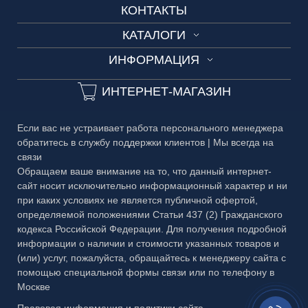
КОНТАКТЫ
Алюминиевые ограждения
Изготовление по шаблону
3D-тур
ОГРАЖДЕНИЯ
КАТАЛОГИ
Цельностеклянные ограждения
Вызов менеджера
3D-тур на производство
ДВЕРИ
ИНФОРМАЦИЯ
Каталог №1 Зеркальные изделия
Фурнитура для ограждений
Замеры и консультации
ЗЕРКАЛА
Технические условия
Каталог №2 Мебель из стекла
Мобильные ограждения
ИНТЕРНЕТ-МАГАЗИН
Разработка дизайн-проекта
БАГЕТ
Сроки изготовления
Каталог №3 Двери
Офисные ограждения
Выезд курьера
МЕТАЛЛ
Если вас не устраивает работа персонального менеджера
Частые вопросы
Каталог №4 Витражи
Офисные ограждения с жалюзи
обратитесь в службу поддержки клиентов | Мы всегда на
У-Ф Печать
связи
Гарантия
Каталог №5 Стеклянные ограждения
Ограждения безрамные Dorma
Обработка стекла
Обращаем ваше внимание на то, что данный интернет-
сайт носит исключительно информационный характер и ни
Публичная оферта
Каталог №6 Металлоконструкции
Ограждения LOFT
Пескоструйный рисунок
при каких условиях не является публичной офертой,
определяемой положениями Статьи 437 (2) Гражданского
Правовая информация
Каталог №7 Матовые рисунки
Ограждения на столы
Фрезеровка
кодекса Российской Федерации. Для получения подробной
информации о наличии и стоимости указанных товаров и
Каталог №8 Скинали и кухонные фартуки
Противопожарные ограждения
Тканевый триплекс
(или) услуг, пожалуйста, обращайтесь к менеджеру сайта с
Каталог №9 Алмазная гравировка
помощью специальной формы связи или по телефону в
Раздвижные ограждения
Москве
Каталог №10 Бевели
Система Toledo
Заказать