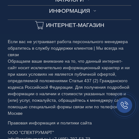
Цельностеклянные ограждения
Вызов менеджера
3D-тур на производство
ДВЕРИ
ИНФОРМАЦИЯ
Каталог №1 Зеркальные изделия
Фурнитура для ограждений
Замеры и консультации
ЗЕРКАЛА
Технические условия
Каталог №2 Мебель из стекла
Мобильные ограждения
ИНТЕРНЕТ-МАГАЗИН
Разработка дизайн-проекта
БАГЕТ
Сроки изготовления
Каталог №3 Двери
Офисные ограждения
Выезд курьера
МЕТАЛЛ
Если вас не устраивает работа персонального менеджера
Частые вопросы
Каталог №4 Витражи
Офисные ограждения с жалюзи
обратитесь в службу поддержки клиентов | Мы всегда на
У-Ф Печать
связи
Гарантия
Каталог №5 Стеклянные ограждения
Ограждения безрамные Dorma
Обработка стекла
Обращаем ваше внимание на то, что данный интернет-
сайт носит исключительно информационный характер и ни
Публичная оферта
Каталог №6 Металлоконструкции
Ограждения LOFT
Пескоструйный рисунок
при каких условиях не является публичной офертой,
определяемой положениями Статьи 437 (2) Гражданского
Правовая информация
Каталог №7 Матовые рисунки
Ограждения на столы
Фрезеровка
кодекса Российской Федерации. Для получения подробной
информации о наличии и стоимости указанных товаров и
Каталог №8 Скинали и кухонные фартуки
Противопожарные ограждения
Тканевый триплекс
(или) услуг, пожалуйста, обращайтесь к менеджеру сайта с
Заказать
Каталог №9 Алмазная гравировка
помощью специальной формы связи или по телефону в
Раздвижные ограждения
звонок//
Москве
Каталог №10 Бевели
Система Toledo
Правовая информация и политики сайта
Каталог №11 Эксклюзивный багет
Стеклянные межкомнатные ограждения
ООО "СПЕКТРУМАРТ"