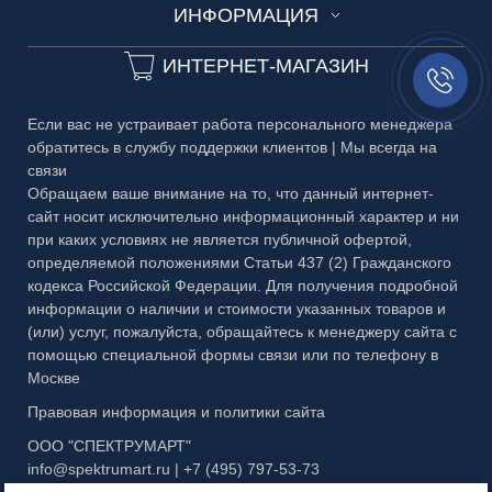
ИНФОРМАЦИЯ
Каталог №1 Зеркальные изделия
Фурнитура для ограждений
Замеры и консультации
ЗЕРКАЛА
Технические условия
Каталог №2 Мебель из стекла
Мобильные ограждения
ИНТЕРНЕТ-МАГАЗИН
Разработка дизайн-проекта
Заказать
БАГЕТ
звонок//
Сроки изготовления
Каталог №3 Двери
Офисные ограждения
Выезд курьера
МЕТАЛЛ
Если вас не устраивает работа персонального менеджера
Частые вопросы
Каталог №4 Витражи
Офисные ограждения с жалюзи
обратитесь в службу поддержки клиентов | Мы всегда на
У-Ф Печать
связи
Гарантия
Каталог №5 Стеклянные ограждения
Ограждения безрамные Dorma
Обработка стекла
Обращаем ваше внимание на то, что данный интернет-
сайт носит исключительно информационный характер и ни
Публичная оферта
Каталог №6 Металлоконструкции
Ограждения LOFT
Пескоструйный рисунок
при каких условиях не является публичной офертой,
определяемой положениями Статьи 437 (2) Гражданского
Правовая информация
Каталог №7 Матовые рисунки
Ограждения на столы
Фрезеровка
кодекса Российской Федерации. Для получения подробной
информации о наличии и стоимости указанных товаров и
Каталог №8 Скинали и кухонные фартуки
Противопожарные ограждения
Тканевый триплекс
(или) услуг, пожалуйста, обращайтесь к менеджеру сайта с
Каталог №9 Алмазная гравировка
помощью специальной формы связи или по телефону в
Раздвижные ограждения
Москве
Каталог №10 Бевели
Система Toledo
Правовая информация и политики сайта
Каталог №11 Эксклюзивный багет
Стеклянные межкомнатные ограждения
ООО "СПЕКТРУМАРТ"
info@spektrumart.ru | +7 (495) 797-
5
3-73
Презентация МЗФ
Торговые ограждения